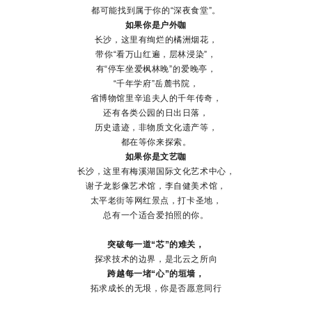
都可能找到属于你的“深夜食堂”。
如果你是户外咖
长沙，这里有绚烂的橘洲烟花，
带你“看万山红遍，层林浸染”，
有“停车坐爱枫林晚”的爱晚亭，
“千年学府”岳麓书院，
省博物馆里辛追夫人的千年传奇，
还有各类公园的日出日落，
历史遗迹，非物质文化遗产等，
都在等你来探索。
如果你是文艺咖
长沙，这里有梅溪湖国际文化艺术中心，
谢子龙影像艺术馆，李自健美术馆，
太平老街等网红景点，打卡圣地，
总有一个适合爱拍照的你。
突破每一道“芯”的难关，
探求技术的边界，是北云之所向
跨越每一堵“心”的垣墙，
拓求成长的无垠，你是否愿意同行