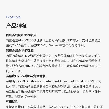
Features
产品特征
自研高精度GNSS芯片
内置通过AEC-Q100认证的北云自研高精度GNSS芯片，支持全系统全
频点GNSS信号，包括BDS-3、Galileo等现代化信号体制。
深耦合组合导航引擎
内置的高精度IMU均经过全温标定，改善零偏稳定性等关键指标，航位
推算精度大幅提升。采用深耦合组合导航算法，提升GNSS信号观测质
量，配合高精度IMU，在城市峡谷等环境中，定位精度较松耦合算法可
提升2~5倍。
高精度GNSS测量与定位引擎
采用Bynav REAL (Ransac Enhanced Advanced Location) GNSS定
位引擎，内置完好性监测和部分模糊度解算算法，适应各种复杂环境，
在卫星信号丢失或受到干扰等苛刻环境下，依然能够在一段时间内保持
可靠、稳定的定位性能。
可拓展性
支持多种接口，如车载以太网、CAN/CAN FD、RS232串口等，同时还