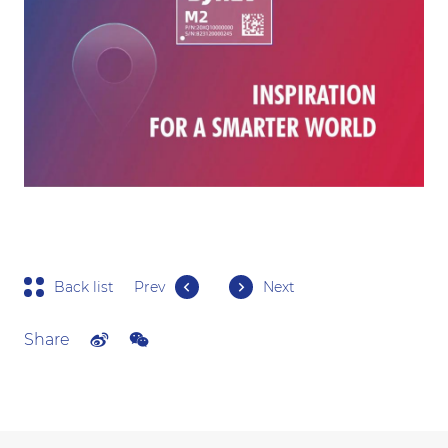
Back list
Prev
Next
Share