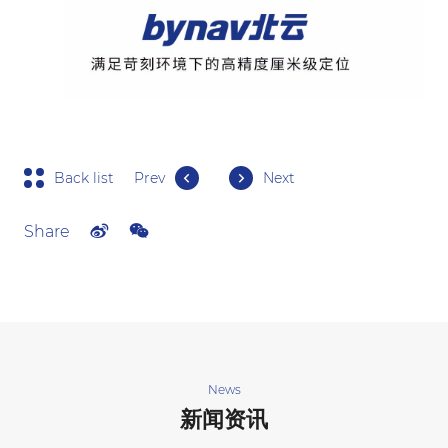
Back list
Prev
Next
Share
News
新闻资讯