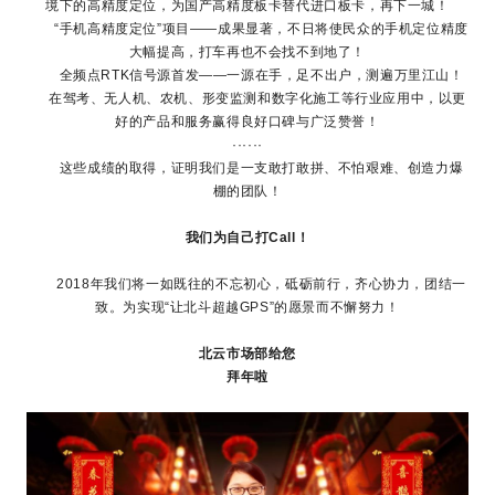
境下的高精度定位，为国产高精度板卡替代进口板卡，再下一城！
“手机高精度定位”项目——成果显著，不日将使民众的手机定位精度
大幅提高，打车再也不会找不到地了！
全频点RTK信号源首发——一源在手，足不出户，测遍万里江山！
在驾考、无人机、农机、形变监测和数字化施工等行业应用中，以更
好的产品和服务赢得良好口碑与广泛赞誉！
······
这些成绩的取得，证明我们是一支敢打敢拼、不怕艰难、创造力爆
棚的团队！
我们为自己打Call！
2018年我们将一如既往的不忘初心，砥砺前行，齐心协力，团结一
致。为实现“让北斗超越GPS”的愿景而不懈努力！
北云市场部给您
拜年啦