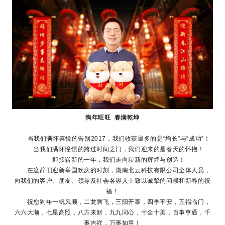
狗年旺旺 春满乾坤
当我们满怀喜悦的告别2017，我们收获最多的是“增长”与“成功”！
当我们满怀憧憬的跨过时间之门，我们迎来的是春天的怀抱！
迎接崭新的一年，我们走向崭新的辉煌与创造！
在这辞旧迎新举国欢庆的时刻，湖南北云科技有限公司全体人员，
向我们的客户、朋友、领导及社会各界人士致以诚挚的问候和新春的祝
福！
祝您狗年一帆风顺，二龙腾飞，三阳开泰，四季平安，五福临门，
六六大顺，七星高照，八方来财，九九同心，十全十美，百事亨通，千
事吉祥，万事如意！